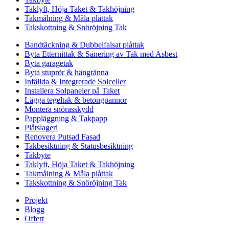
Taklyft, Höja Taket & Takhöjning
Takmålning & Måla plåttak
Takskottning & Snöröjning Tak
Bandtäckning & Dubbelfalsat plåttak
Byta Etternittak & Sanering av Tak med Asbest
Byta garagetak
Byta stuprör & hängränna
Infällda & Integrerade Solceller
Installera Solpaneler på Taket
Lägga tegeltak & betongpannor
Montera snörasskydd
Pappläggning & Takpapp
Plåtslageri
Renovera Putsad Fasad
Takbesiktning & Statusbesiktning
Takbyte
Taklyft, Höja Taket & Takhöjning
Takmålning & Måla plåttak
Takskottning & Snöröjning Tak
Projekt
Blogg
Offert