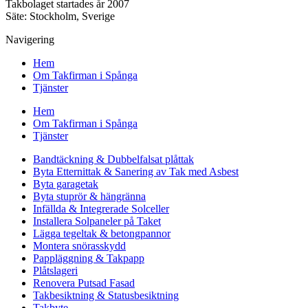
Takbolaget startades år 2007
Säte: Stockholm, Sverige
Navigering
Hem
Om Takfirman i Spånga
Tjänster
Hem
Om Takfirman i Spånga
Tjänster
Bandtäckning & Dubbelfalsat plåttak
Byta Etternittak & Sanering av Tak med Asbest
Byta garagetak
Byta stuprör & hängränna
Infällda & Integrerade Solceller
Installera Solpaneler på Taket
Lägga tegeltak & betongpannor
Montera snörasskydd
Pappläggning & Takpapp
Plåtslageri
Renovera Putsad Fasad
Takbesiktning & Statusbesiktning
Takbyte