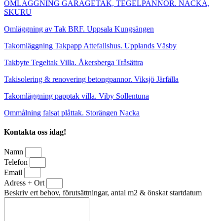
OMLÄGGNING GARAGETAK, TEGELPANNOR. NACKA,
SKURU
Omläggning av Tak BRF. Uppsala Kungsängen
Takomläggning Takpapp Attefallshus. Upplands Väsby
Takbyte Tegeltak Villa. Åkersberga Tråsättra
Takisolering & renovering betongpannor. Viksjö Järfälla
Takomläggning papptak villa. Viby Sollentuna
Ommålning falsat plåttak. Storängen Nacka
Kontakta oss idag!
Namn
Telefon
Email
Adress + Ort
Beskriv ert behov, förutsättningar, antal m2 & önskat startdatum