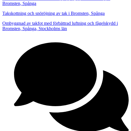
Bromsten, Spånga
Takskottning och snöröjning av tak i Bromsten, Spånga
Ombyggnad av takfot med förbättrad luftning och fågelskydd i
Bromsten, Spånga, Stockholms län